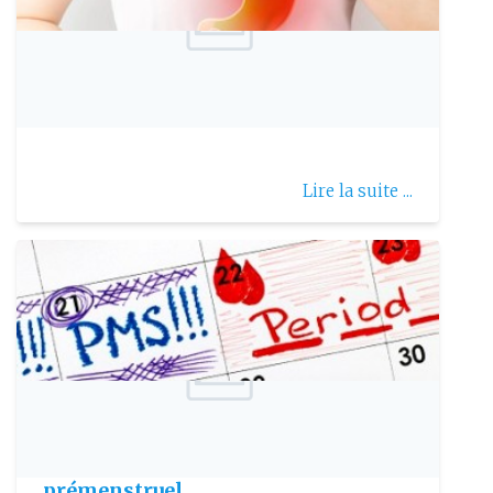
Publie le: 2023-04-05
Atténuer les remontées acides
Lire la suite ...
Publie le: 2020-10-15
Aliments anti-syndrome
prémenstruel