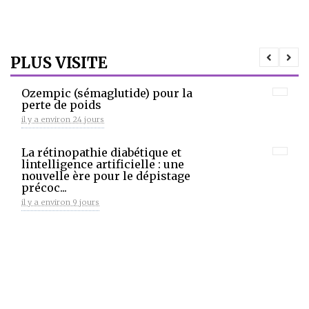
PLUS VISITE
Ozempic (sémaglutide) pour la
perte de poids
il y a environ 24 jours
La rétinopathie diabétique et
lintelligence artificielle : une
nouvelle ère pour le dépistage
précoc...
il y a environ 9 jours