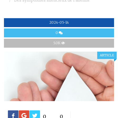
Des symptômes silencieux de l’anémie
2024-05-14
0
5.0K
ARTICLE
0
0