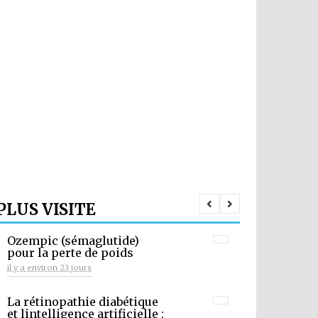
PLUS VISITE
Ozempic (sémaglutide)
pour la perte de poids
il y a environ 23 jours
La rétinopathie diabétique
et lintelligence artificielle :