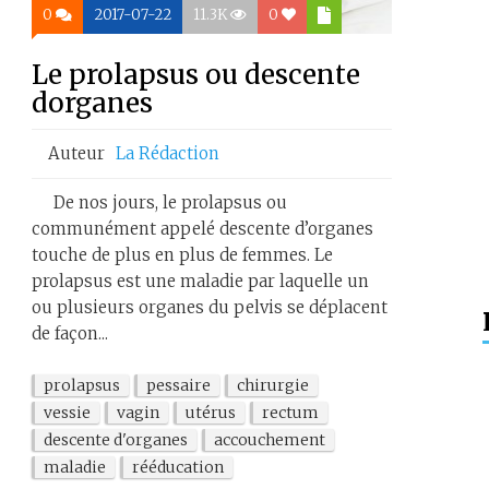
0
2017-07-22
11.3K
0
Le prolapsus ou descente
dorganes
Auteur
La Rédaction
De nos jours, le prolapsus ou
communément appelé descente d’organes
touche de plus en plus de femmes. Le
prolapsus est une maladie par laquelle un
ou plusieurs organes du pelvis se déplacent
de façon...
prolapsus
pessaire
chirurgie
vessie
vagin
utérus
rectum
descente d'organes
accouchement
maladie
rééducation