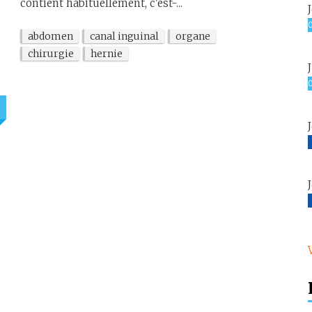
contient habituellement, c'est-...
abdomen
canal inguinal
organe
chirurgie
hernie