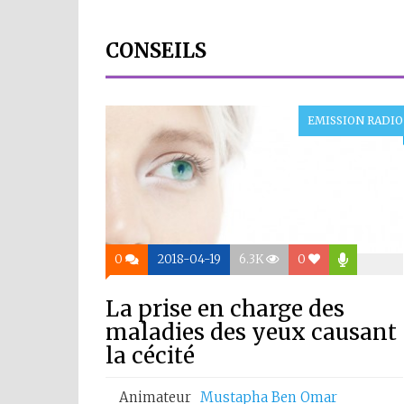
CONSEILS
EMISSION RADIO
0
2018-04-19
6.3K
0
La prise en charge des
maladies des yeux causant
la cécité
Animateur
Mustapha Ben Omar