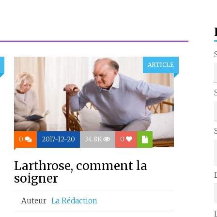
ARTICLE
0
2017-12-20
34.8K
0
Larthrose, comment la
soigner
Auteur
La Rédaction