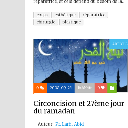
réparatrice, et cela dépend du besoin de la...
corps
esthétique
réparatrice
chirurgie
plastique
ARTICLE
0
2008-09-25
16.6K
0
Circoncision et 27ème jour
du ramadan
Auteur
Pr. Larbi Abid