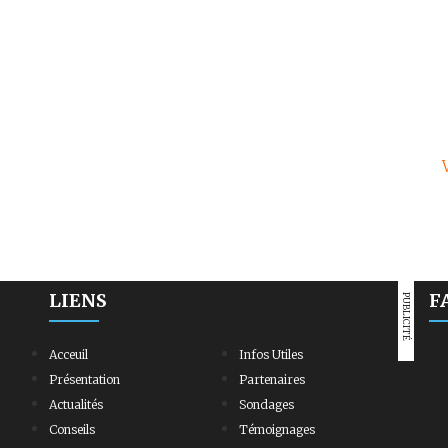
LIENS
F
PUBLICITÉ
Acceuil
Infos Utiles
Présentation
Partenaires
Actualités
Sondages
Conseils
Témoignages