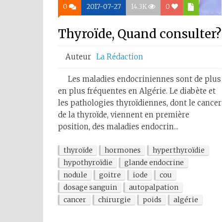
0
2017-07-27
14.3K
0
Thyroïde, Quand consulter?
Auteur
La Rédaction
Les maladies endocriniennes sont de plus
en plus fréquentes en Algérie. Le diabète et
les pathologies thyroïdiennes, dont le cancer
de la thyroïde, viennent en première
position, des maladies endocrin...
thyroïde
hormones
hyperthyroïdie
hypothyroïdie
glande endocrine
nodule
goitre
iode
cou
dosage sanguin
autopalpation
cancer
chirurgie
poids
algérie