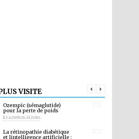
PLUS VISITE
Ozempic (sémaglutide)
pour la perte de poids
il y a environ 24 jours
La rétinopathie diabétique
et lintelligence artificielle :