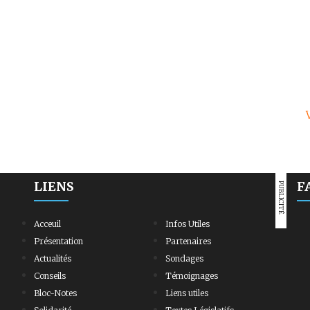
LIENS
F
PUBLICITÉ
Acceuil
Infos Utiles
Présentation
Partenaires
Actualités
Sondages
Conseils
Témoignages
Bloc-Notes
Liens utiles