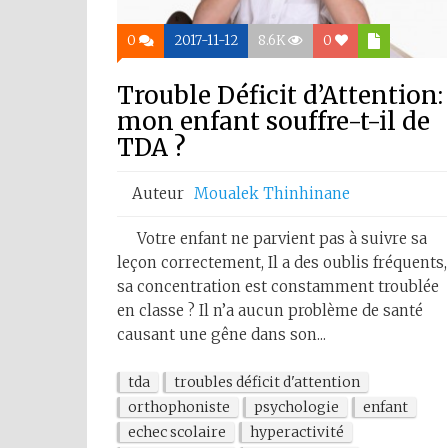
0
2017-11-12
8.6K
0
Trouble Déficit d’Attention:
mon enfant souffre-t-il de
TDA ?
Auteur
Moualek Thinhinane
Votre enfant ne parvient pas à suivre sa
leçon correctement, Il a des oublis fréquents,
sa concentration est constamment troublée
en classe ? Il n’a aucun problème de santé
causant une gêne dans son...
tda
troubles déficit d'attention
orthophoniste
psychologie
enfant
echec scolaire
hyperactivité