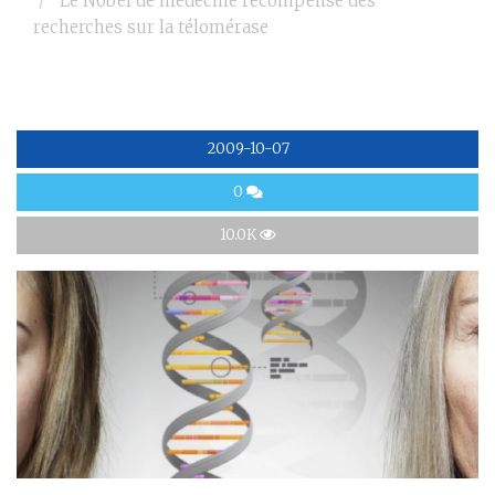
Le Nobel de médecine récompense des
recherches sur la télomérase
2009-10-07
0
10.0K