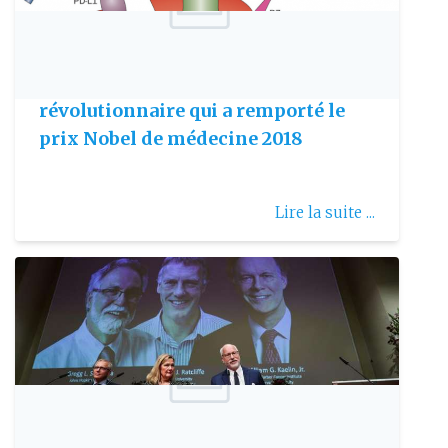
Publie le: 2018-10-05
Retour sur la recherche
révolutionnaire qui a remporté le
prix Nobel de médecine 2018
Lire la suite ...
Publie le: 2019-10-09