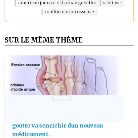
american journal of human genetics
scoliose
malformation osseuse
SUR LE MÊME THÈME
Publie le: 2010-03-10
Larsenal thérapeutique contre la
goutte va senrichir dun nouveau
médicament.