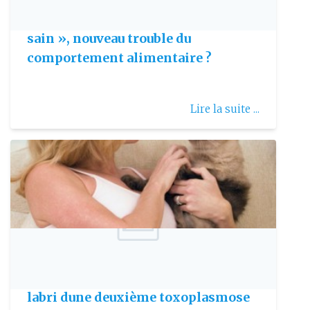
L’orthorexie, obsession du « manger
sain », nouveau trouble du
comportement alimentaire ?
Lire la suite ...
Publie le: 2009-02-28
Les femmes enceintes ne sont pas à
labri dune deuxième toxoplasmose