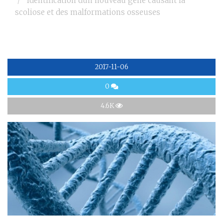
Identification dun nouveau gène causant la
scoliose et des malformations osseuses
2017-11-06
0
4.6K