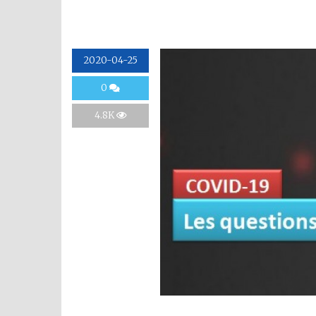
2020-04-25
0
4.8K