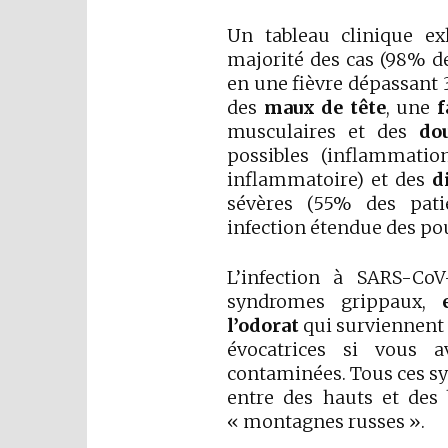
Un tableau clinique exh
majorité des cas (98% d
en une fièvre dépassant 
des
maux de tête
, une
f
musculaires et des
do
possibles (inflammati
inflammatoire) et des
d
sévères (55% des pati
infection étendue des p
L’infection à SARS-CoV
syndromes grippaux,
l’odorat
qui surviennent 
évocatrices si vous 
contaminées. Tous ces sy
entre des hauts et des
« montagnes russes ».