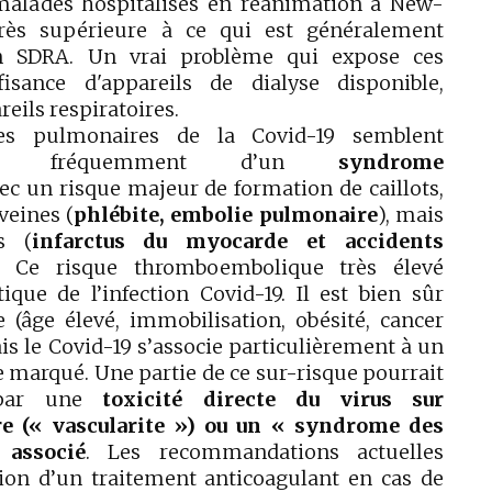
alades hospitalisés en réanimation à New-
très supérieure à ce qui est généralement
n SDRA. Un vrai problème qui expose ces
isance d'appareils de dialyse disponible,
eils respiratoires.
mes pulmonaires de la Covid-19 semblent
très fréquemment d’un
syndrome
ec un risque majeur de formation de caillots,
veines (
phlébite, embolie pulmonaire
), mais
s (
infarctus du myocarde et accidents
. Ce risque thromboembolique très élevé
ique de l’infection Covid-19. Il est bien sûr
le (âge élevé, immobilisation, obésité, cancer
is le Covid-19 s’associe particulièrement à un
marqué. Une partie de ce sur-risque pourrait
é par une
toxicité directe du virus sur
re (« vascularite ») ou un « syndrome des
 associé
. Les recommandations actuelles
tion d’un traitement anticoagulant en cas de