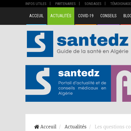
INFOS UTILES
PARTENAIRES
SONDAGES
TÉMOIGNAGE
ACCEUIL
ACTUALITÉS
COVID-19
CONSEILS
BLO
Acceuil
Actualités
Les questions c