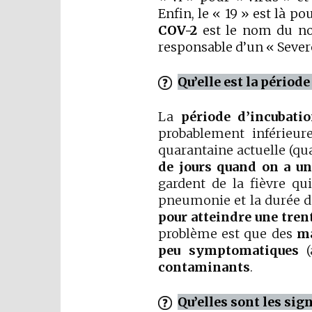
Enfin, le « 19 » est là p
COV-2
est le nom du nou
responsable d’un « Sever
Qu’elle est la périod
La
période d’incubat
probablement inférieur
quarantaine actuelle (qu
de jours quand on a u
gardent de la fièvre q
pneumonie et la durée d
pour atteindre une tren
problème est que des
ma
peu symptomatiques
(
contaminants
.
Qu’elles sont les si