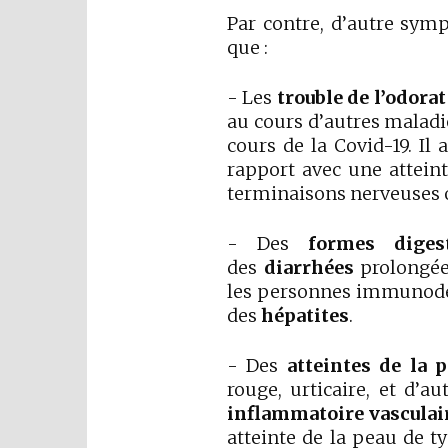
Par contre, d’autre sym
que :
- Les
trouble de l’odorat
au cours d’autres maladi
cours de la Covid-19. Il
rapport avec une attein
terminaisons nerveuses o
- Des
formes diges
des
diarrhées
prolongées
les personnes immunodép
des
hépatites
.
- Des
atteintes de la 
rouge, urticaire, et d’a
inflammatoire vasculai
atteinte de la peau de t