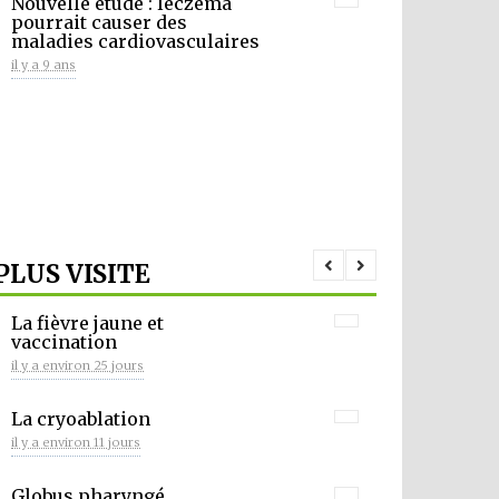
Nouvelle étude : leczéma
pourrait causer des
maladies cardiovasculaires
il y a 9 ans
PLUS VISITE
La fièvre jaune et
vaccination
il y a environ 25 jours
La cryoablation
il y a environ 11 jours
Globus pharyngé