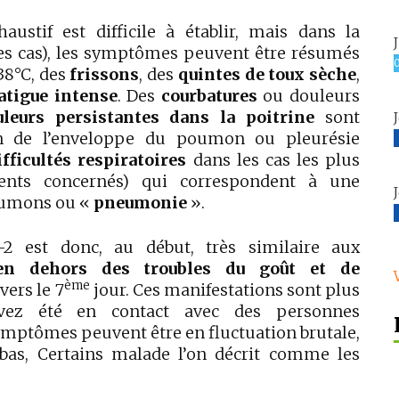
austif est difficile à établir, mais dans la
es cas), les symptômes peuvent être résumés
38°C,
des
frissons
, des
quintes de toux sèche
,
atigue intense
.
Des
courbatures
ou douleurs
uleurs persistantes dans la poitrine
sont
on de l’enveloppe du poumon ou pleurésie
ifficultés respiratoires
dans les cas les plus
ents concernés) qui correspondent à une
oumons ou «
pneumonie
».
-2 est donc, au début, très similaire aux
en dehors des troubles du goût et de
ème
vers le 7
jour. Ces manifestations sont plus
avez été en contact avec des personnes
mptômes peuvent être en fluctuation brutale,
 bas, Certains malade l’on décrit comme les