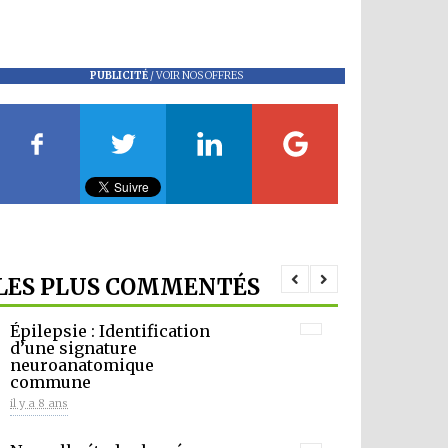
PUBLICITÉ
/
VOIR NOS OFFRES
LES PLUS COMMENTÉS
Épilepsie : Identification
d’une signature
neuroanatomique
commune
il y a 8 ans