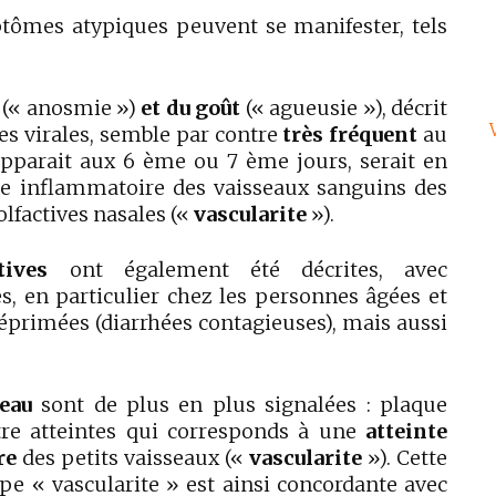
ptômes atypiques peuvent se manifester, tels
(« anosmie »)
et du goût
(« agueusie »), décrit
es virales, semble par contre
très fréquent
au
 apparait aux 6 ème ou 7 ème jours, serait en
te inflammatoire des vaisseaux sanguins des
lfactives nasales («
vascularite
»).
tives
ont également été décrites, avec
, en particulier chez les personnes âgées et
rimées (diarrhées contagieuses), mais aussi
peau
sont de plus en plus signalées : plaque
utre atteintes qui corresponds à une
atteinte
re
des petits vaisseaux («
vascularite
»). Cette
ype « vascularite » est ainsi concordante avec