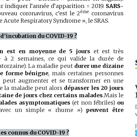
our indiquer l’année d’apparition = 2019.
SARS-
ème
veau coronavirus, c’est le 2
coronavirus
e Acute Respiratory Syndrome », le SRAS.
e d’incubation du COVID-19 ?
ion est en moyenne de 5 jours
et est très
e à 2 semaines, ce qui valide la durée de
atorzaine). La maladie peut
durer une dizaine
ne forme bénigne
, mais certaines personnes
ui peut augmenter et se transformer en une
e la maladie peut alors
dépasser les 20 jours
taine de jours chez certains malades
.
Mais le
lades asymptomatiques
(et non fébriles)
ou
avec un simple « rhume »)
peuvent être
gnes connus du COVID-19 ?