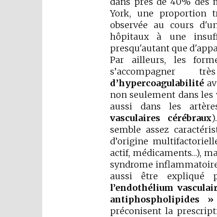
dans près de 40% des m
York, une proportion 
observée au cours d'u
hôpitaux à une insuff
presqu'autant que d'appar
Par ailleurs, les for
s’accompagner 
d’hypercoagulabilité
av
non seulement dans les 
aussi dans les artère
vasculaires cérébraux
)
semble assez caractérist
d’origine multifactoriel
actif, médicaments…), ma
syndrome inflammatoire 
aussi être expliqu
l’endothélium vasculai
antiphospholipides »
préconisent la prescrip