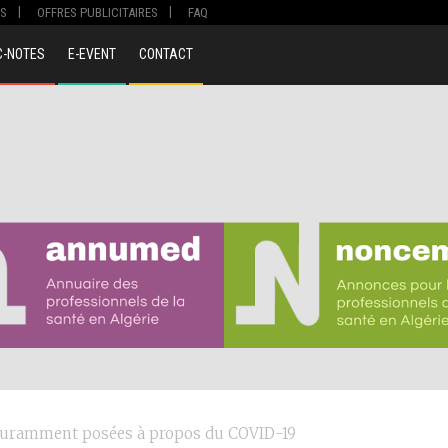
S
OFFRES PUBLICITAIRES
FAQ
C-NOTES
E-EVENT
CONTACT
ouramment posées à propos du COVID-19