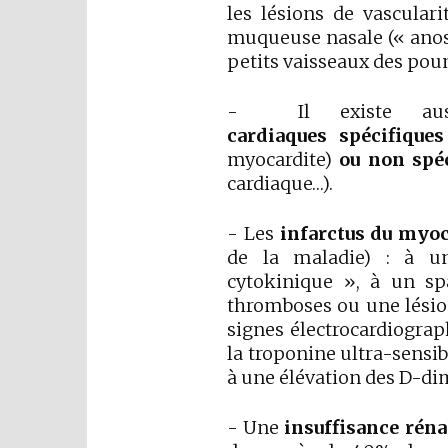
les lésions de vascular
muqueuse nasale (« anosm
petits vaisseaux des po
- Il existe au
cardiaques
spécifiques
myocardite)
ou non spéc
cardiaque…).
- Les
infarctus du myo
de la maladie) : à u
cytokinique », à un sp
thromboses ou une lésion 
signes électrocardiograp
la troponine ultra-sensib
à une élévation des D-di
- Une
insuffisance réna