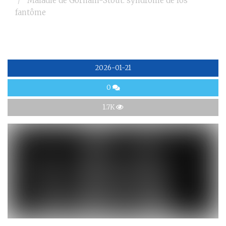
Maladie de Gorham-Stout: syndrome de los
fantôme
2026-01-21
0
1.7K