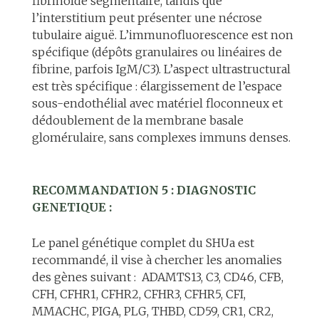
fibrinoïde segmentaire, tandis que
l’interstitium peut présenter une nécrose
tubulaire aiguë. L’immunofluorescence est non
spécifique (dépôts granulaires ou linéaires de
fibrine, parfois IgM/C3). L’aspect ultrastructural
est très spécifique : élargissement de l’espace
sous-endothélial avec matériel floconneux et
dédoublement de la membrane basale
glomérulaire, sans complexes immuns denses.
RECOMMANDATION 5 : DIAGNOSTIC
GENETIQUE :
Le panel génétique complet du SHUa est
recommandé, il vise à chercher les anomalies
des gènes suivant : ADAMTS13, C3, CD46, CFB,
CFH, CFHR1, CFHR2, CFHR3, CFHR5, CFI,
MMACHC, PIGA, PLG, THBD, CD59, CR1, CR2,