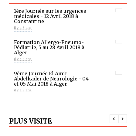
1ère Journée sur les urgences
médicales - 12 Avril 2018 à
Constantine
il y a 8 ans
Formation Allergo-Pneumo-
Pédiatrie, 5 au 28 Avril 2018 à
Alger
il y a 8 ans
9ème Journée El Amir
Abdelkader de Neurologie - 04
et 05 Mai 2018 à Alger
il y a 8 ans
Un franc succès pour le 9ème
congrès de la SAAIC
il y a 8 ans
PLUS VISITE
7ème congrès national de