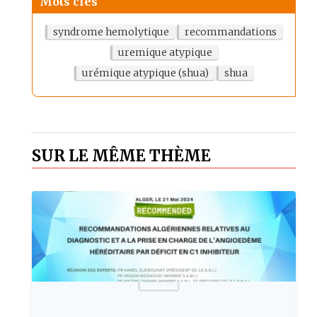
Mots clés
syndrome hemolytique
recommandations
uremique atypique
urémique atypique (shua)
shua
SUR LE MÊME THÈME
Publie le: 2024-05-26