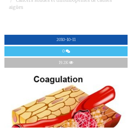
Cancers solides et thrombopénies de causes
aigües
2010-10-11
0
19.2K