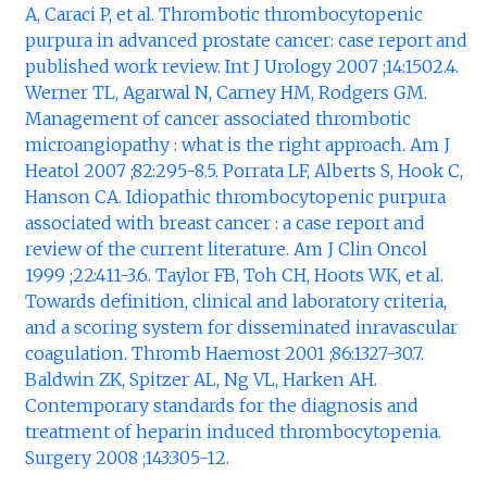
A, Caraci P, et al. Thrombotic thrombocytopenic
purpura in advanced prostate cancer: case report and
published work review. Int J Urology 2007 ;14:1502.4.
Werner TL, Agarwal N, Carney HM, Rodgers GM.
Management of cancer associated thrombotic
microangiopathy : what is the right approach. Am J
Heatol 2007 ;82:295-8.5. Porrata LF, Alberts S, Hook C,
Hanson CA. Idiopathic thrombocytopenic purpura
associated with breast cancer : a case report and
review of the current literature. Am J Clin Oncol
1999 ;22:411-3.6. Taylor FB, Toh CH, Hoots WK, et al.
Towards definition, clinical and laboratory criteria,
and a scoring system for disseminated inravascular
coagulation. Thromb Haemost 2001 ;86:1327-30.7.
Baldwin ZK, Spitzer AL, Ng VL, Harken AH.
Contemporary standards for the diagnosis and
treatment of heparin induced thrombocytopenia.
Surgery 2008 ;143:305-12.