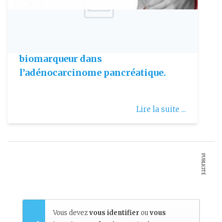
Publie le: 2010-03-24
Le statut des histones, nouveau
biomarqueur dans
l’adénocarcinome pancréatique.
Lire la suite ...
PUBLICITÉ
Vous devez
vous identifier
ou
vous