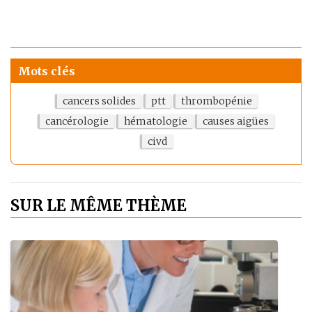
Mots clés
cancers solides
ptt
thrombopénie
cancérologie
hématologie
causes aigües
civd
SUR LE MÊME THÈME