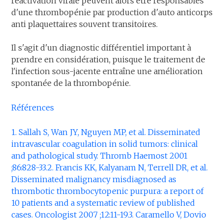
réactivation virale peuvent alors être responsables
d'une thrombopénie par production d'auto anticorps
anti plaquettaires souvent transitoires.
Il s'agit d'un diagnostic différentiel important à
prendre en considération, puisque le traitement de
l'infection sous-jacente entraîne une amélioration
spontanée de la thrombopénie.
Références
1. Sallah S, Wan JY, Nguyen MP, et al. Disseminated
intravascular coagulation in solid tumors: clinical
and pathological study. Thromb Haemost 2001
;86:828-33.2. Francis KK, Kalyanam N, Terrell DR, et al.
Disseminated malignancy misdiagnosed as
thrombotic thrombocytopenic purpura: a report of
10 patients and a systematic review of published
cases. Oncologist 2007 ;12:11-19.3. Caramello V, Dovio