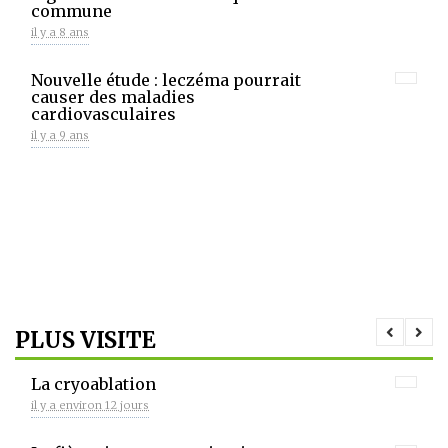
commune
il y a 8 ans
Nouvelle étude : leczéma pourrait
causer des maladies
cardiovasculaires
il y a 9 ans
PLUS VISITE
La cryoablation
il y a environ 12 jours