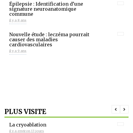
Épilepsie : Identification d’une
signature neuroanatomique
commune
il y a 8 ans
Nouvelle étude : leczéma pourrait
causer des maladies
cardiovasculaires
il y a 9 ans
PLUS VISITE
La cryoablation
il y a environ 13 jours