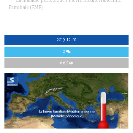
La maladie périodique / Fièvre Méditerranéenne
Familiale (FMF)
2019-12-01
0
6.6K