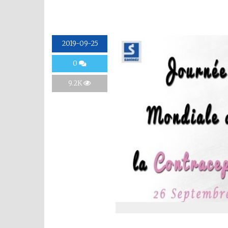
2019-09-25
0
9.2K