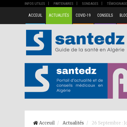
INFOS UTILES
PARTENAIRES
SONDAGES
TÉMOIGNAGE
ACCEUIL
ACTUALITÉS
COVID-19
CONSEILS
BLO
Acceuil
Actualités
26 Septembre : J