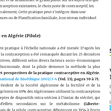
raception existantes, le choix juste de contraceptif, les
ralement, Cette pratique peut s'intégrer dans une
nces ou de Planification familiale, à un niveau individuel
en Algérie (Pilule)
te pratique à l’échelle nationale a été menée. D’après les
 la contraception a été remarquée durant les 25 dernières
ptives, différent selon divers facteurs socio-économiques
n hormonale, dont la pilule demeure la méthode la plus
 et perspectives de la pratique contraceptive en Algérie.
national de Bioéthique 2002/3-4
(Vol. 13), pages 59 à 71.
ident de la Société algérienne de la fertilité et de la
 qu’environ 65% des Algériennes utilisent la contraception
tes de dispositifs intra-utérins à l’instar du stérilet, qui
 d’effets secondaires sur le métabolisme.
(Liberte-
is de la pilule contraceptive débuteront en 1954 à Porto