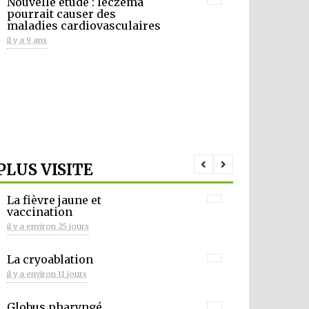
Nouvelle étude : leczéma
pourrait causer des
maladies cardiovasculaires
il y a 9 ans
PLUS VISITE
La fièvre jaune et
vaccination
il y a environ 25 jours
La cryoablation
il y a environ 11 jours
Globus pharyngé