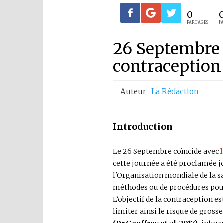
0
PARTAGES
J'
26 Septembre 
contraception
Auteur
La Rédaction
Introduction
Le 26 Septembre coïncide avec
cette journée a été proclamée j
l'Organisation mondiale de la sa
méthodes ou de procédures pour
L’objectif de la contraception e
limiter ainsi le risque de gross
(Dr.Geoffroy et al, 2017),
inform