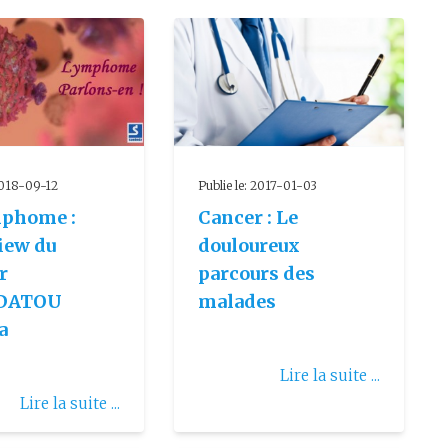
 2018-09-12
Publie le: 2017-01-03
mphome :
Cancer : Le
iew du
douloureux
r
parcours des
DATOU
malades
a
Lire la suite ...
Lire la suite ...