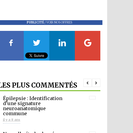
PUBLICITÉ
/
VOIR NOS OFFRES
LES PLUS COMMENTÉS
Épilepsie : Identification
d’une signature
neuroanatomique
commune
il y a 8 ans