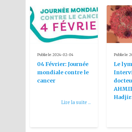
Publie le: 2024-02-04
Publie le:
04 Février: Journée
Le ly
mondiale contre le
Interv
cancer
docteu
AHMI
Hadjir
Lire la suite ...