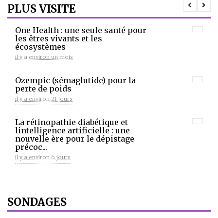
PLUS VISITE
One Health : une seule santé pour
les êtres vivants et les
écosystèmes
il y a environ un mois
Ozempic (sémaglutide) pour la
perte de poids
il y a environ 21 jours
La rétinopathie diabétique et
lintelligence artificielle : une
nouvelle ère pour le dépistage
précoc...
il y a environ 6 jours
SONDAGES