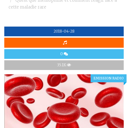
Quest que lhémophilie et comment réagir face à
cette maladie rare
2018-04-28
0
35.1K
EMISSION RADIO